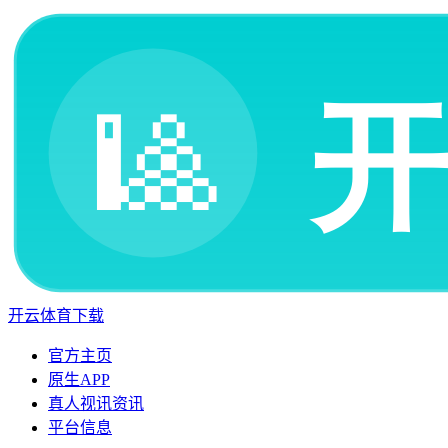
开云体育下载
官方主页
原生APP
真人视讯资讯
平台信息