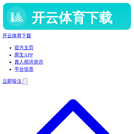
开云体育下载
官方主页
原生APP
真人视讯资讯
平台信息
立即投注