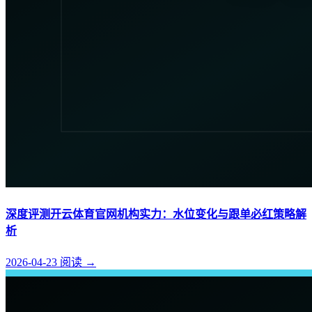
深度评测开云体育官网机构实力：水位变化与跟单必红策略解
析
2026-04-23
阅读
→