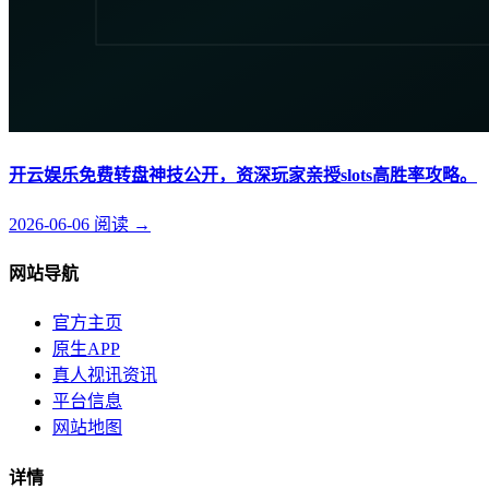
开云娱乐免费转盘神技公开，资深玩家亲授slots高胜率攻略。
2026-06-06
阅读
→
网站导航
官方主页
原生APP
真人视讯资讯
平台信息
网站地图
详情