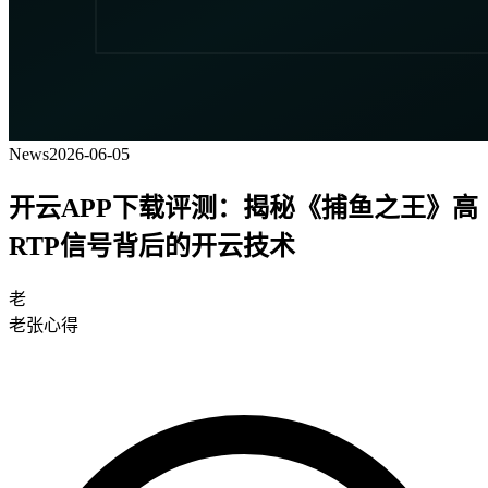
News
2026-06-05
开云APP下载评测：揭秘《捕鱼之王》高
RTP信号背后的开云技术
老
老张心得