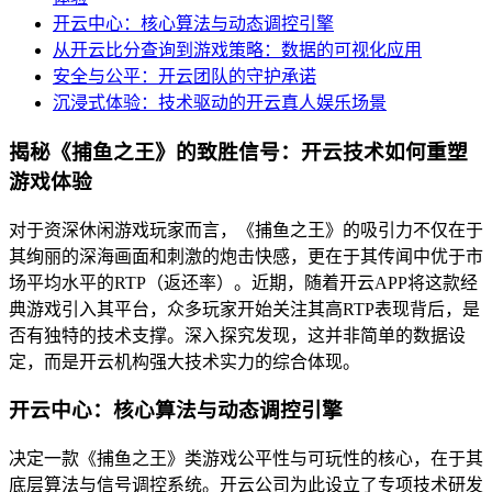
开云中心：核心算法与动态调控引擎
从开云比分查询到游戏策略：数据的可视化应用
安全与公平：开云团队的守护承诺
沉浸式体验：技术驱动的开云真人娱乐场景
揭秘《捕鱼之王》的致胜信号：开云技术如何重塑
游戏体验
对于资深休闲游戏玩家而言，《捕鱼之王》的吸引力不仅在于
其绚丽的深海画面和刺激的炮击快感，更在于其传闻中优于市
场平均水平的RTP（返还率）。近期，随着开云APP将这款经
典游戏引入其平台，众多玩家开始关注其高RTP表现背后，是
否有独特的技术支撑。深入探究发现，这并非简单的数据设
定，而是开云机构强大技术实力的综合体现。
开云中心：核心算法与动态调控引擎
决定一款《捕鱼之王》类游戏公平性与可玩性的核心，在于其
底层算法与信号调控系统。开云公司为此设立了专项技术研发