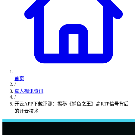
首页
/
真人视讯资讯
/
开云APP下载评测：揭秘《捕鱼之王》高RTP信号背后
的开云技术