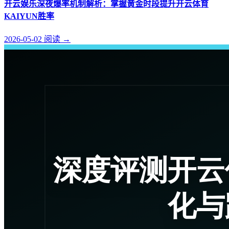
开云娱乐深夜爆率机制解析：掌握黄金时段提升开云体育
KAIYUN胜率
2026-05-02
阅读
→