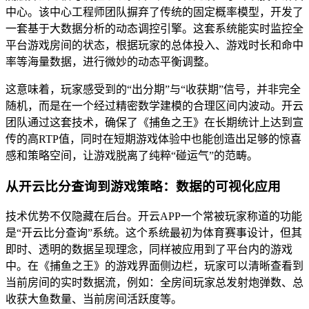
中心。该中心工程师团队摒弃了传统的固定概率模型，开发了
一套基于大数据分析的动态调控引擎。这套系统能实时监控全
平台游戏房间的状态，根据玩家的总体投入、游戏时长和命中
率等海量数据，进行微妙的动态平衡调整。
这意味着，玩家感受到的“出分期”与“收获期”信号，并非完全
随机，而是在一个经过精密数学建模的合理区间内波动。开云
团队通过这套技术，确保了《捕鱼之王》在长期统计上达到宣
传的高RTP值，同时在短期游戏体验中也能创造出足够的惊喜
感和策略空间，让游戏脱离了纯粹“碰运气”的范畴。
从开云比分查询到游戏策略：数据的可视化应用
技术优势不仅隐藏在后台。开云APP一个常被玩家称道的功能
是“开云比分查询”系统。这个系统最初为体育赛事设计，但其
即时、透明的数据呈现理念，同样被应用到了平台内的游戏
中。在《捕鱼之王》的游戏界面侧边栏，玩家可以清晰查看到
当前房间的实时数据流，例如：全房间玩家总发射炮弹数、总
收获大鱼数量、当前房间活跃度等。