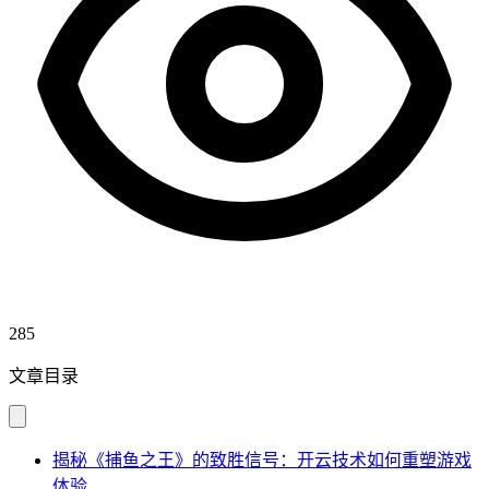
285
文章目录
揭秘《捕鱼之王》的致胜信号：开云技术如何重塑游戏
体验