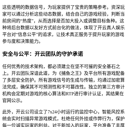
这些透明的数据信号，为玩家提供了宝贵的策略参考。资深玩
家可以通过分析这些动态数据，结合自己的游戏经验，判断当
前房间的“热度”，从而选择是否加大投入或调整目标鱼种。这
种将后台数据以友好方式前台化的做法，体现了开云真人娱乐
平台对“信息公平”的追求，让技术真正服务于提升玩家的游戏
参与度和决策能力。
安全与公平：开云团队的守护承诺
任何优秀的技术架构，都必须建立在坚不可摧的安全基石之
上。开云团队深谙此道，为《捕鱼之王》及平台所有游戏配备
了多层安全防护。所有游戏信号的生成与传输，均通过加密算
法完成，确保其不可预测性和不可篡改性。独立的第三方审计
机构会定期对游戏的核心算法和RTP进行审计认证，其结果在
官网公示。
此外，开云公司设立了7x24小时运行的监控中心，智能风控系
统会实时扫描异常游戏模式，杜绝任何外挂或作弊行为，保护
每一位诚实玩家的利益。对于新加入的玩家，平台准备了丰厚